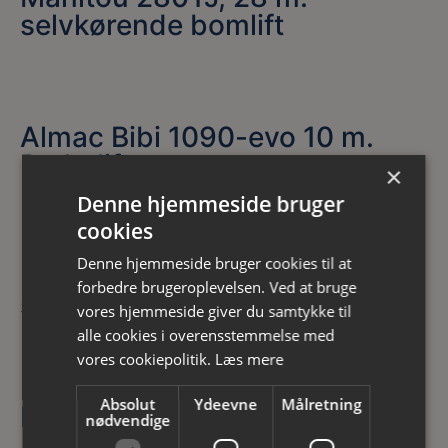
selvkørende bomlift
Almac Bibi 1090-evo 10 m.
Bæltelift
×
Denne hjemmeside bruger
cookies
Denne hjemmeside bruger cookies til at
Magni ES1012AC, 10.0 m.
forbedre brugeroplevelsen. Ved at bruge
selvkørende saxlift
vores hjemmeside giver du samtykke til
alle cookies i overensstemmelse med
vores cookiepolitik.
Læs mere
Absolut
Ydeevne
Målretning
Leguan L190, 19 m. Bæltelift
nødvendige