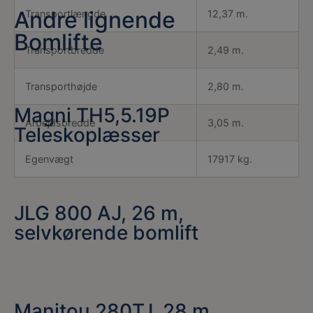
Andre lignende
Transportlængde
12,37 m.
Bomlifte
Transportbredde
2,49 m.
Transporthøjde
2,80 m.
Magni TH5,5.19P
Arbejdsbredde
3,05 m.
Teleskoplæsser
Egenvægt
17917 kg.
JLG 800 AJ, 26 m,
selvkørende bomlift
Manitou 280TJ, 28 m.