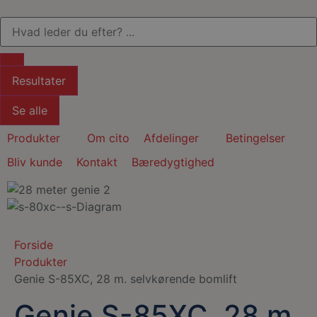
Resultater
Se alle
Produkter
Om cito
Afdelinger
Betingelser
Bliv kunde
Kontakt
Bæredygtighed
Forside
Produkter
Genie S-85XC, 28 m. selvkørende bomlift
Genie S-85XC, 28 m.