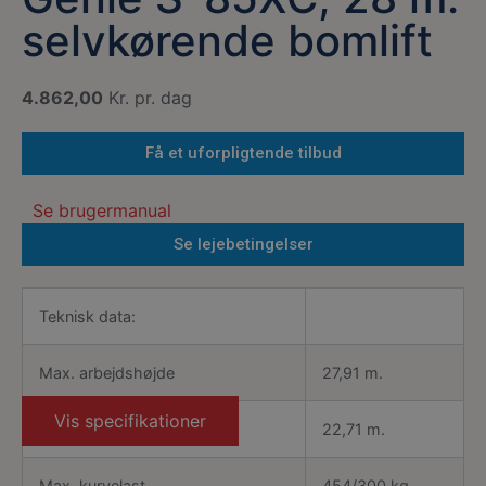
selvkørende bomlift
4.862,00
Kr. pr. dag
Få et uforpligtende tilbud
Se brugermanual
Se lejebetingelser
Teknisk data:
Max. arbejdshøjde
27,91 m.
Vis specifikationer
Max. arbejdsradius
22,71 m.
Max. kurvelast
454/300 kg.