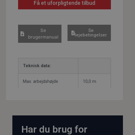
Få et uforpligtende tilbud
Se
Se
lejebetingelser
brugermanual
Teknisk data:
Max. arbejdshøjde
10,0 m.
Platform mål u/udskud
1,12×2,27
m.
Udskud
0,90 m.
Har du brug for
Drivmiddel
El