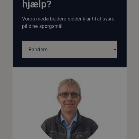
hjælp?
Platformskapacitet
450 kg.
Vores medarbejdere sidder klar til at svare
på dine spørgsmål
Transportmål:
Transportlængde
2,48 m.
Transportbredde
1,15 m.
Transporthøjde
2,36 m.
m/rækværk
Transporthøjde
1,83 m.
u/rækværk
Egenvægt
2.620 kg.