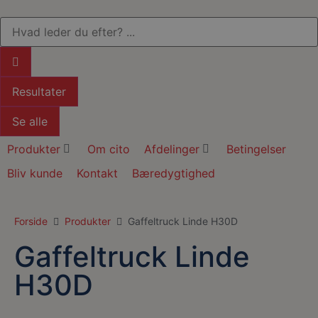
Resultater
Se alle
Produkter
Om cito
Afdelinger
Betingelser
Bliv kunde
Kontakt
Bæredygtighed
Forside
Produkter
Gaffeltruck Linde H30D
Gaffeltruck Linde
H30D