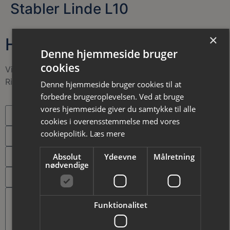
Stabler Linde L10
×
Har du spørgsmål?
Denne hjemmeside bruger
cookies
Vil du vide mere omkring vores materiel eller priser?
Ring eller skriv til os allerede i dag.
Denne hjemmeside bruger cookies til at
forbedre brugeroplevelsen. Ved at bruge
vores hjemmeside giver du samtykke til alle
cookies i overensstemmelse med vores
cookiepolitik.
Læs mere
Absolut
Ydeevne
Målretning
nødvendige
Funktionalitet