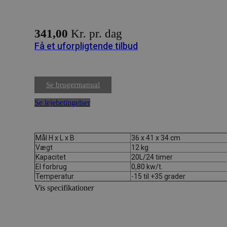
341,00
Kr. pr. dag
Få et uforpligtende tilbud
Se brugermanual
Se lejebetingelser
Mål H x L x B
36 x 41 x 34 cm
Vægt
12 kg
Kapacitet
20L/24 timer
El forbrug
0,80 kw/t.
Temperatur
-15 til +35 grader
Vis specifikationer