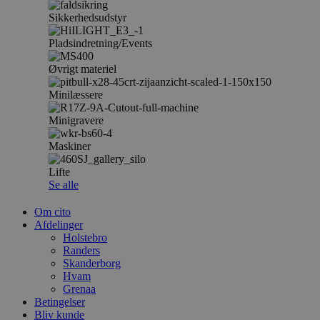
Sikkerhedsudstyr
Pladsindretning/Events
Øvrigt materiel
Minilæssere
Minigravere
Maskiner
Lifte
Se alle
Om cito
Afdelinger
Holstebro
Randers
Skanderborg
Hvam
Grenaa
Betingelser
Bliv kunde