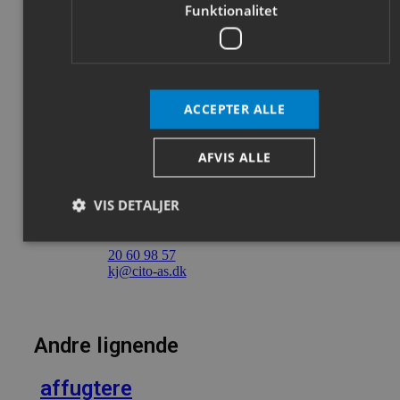
Funktionalitet
ACCEPTER ALLE
AFVIS ALLE
Kim Johansen
VIS DETALJER
Salg & Ekspedition
20 60 98 57
kj@cito-as.dk
Absolut nødvendige
Ydeevne
Målretning
Funktionalitet
Absolut nødvendige cookies muliggør hjemmesidens
Andre lignende
grundlæggende funktionalitet såsom brugerlogin og
kontoadministration. Hjemmesiden kan ikke bruges korrekt
uden de absolut nødvendige cookies.
affugtere