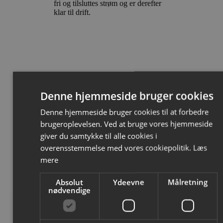
fri og tilsluttes strøm og er derefter
klar til drift.
Denne hjemmeside bruger cookies
Har du brug for hjælp?
Denne hjemmeside bruger cookies til at forbedre
brugeroplevelsen. Ved at bruge vores hjemmeside
Vores medarbejdere sidder klar til at svare på
giver du samtykke til alle cookies i
dine spørgsmål
overensstemmelse med vores cookiepolitik.
Læs
mere
Absolut
Ydeevne
Målretning
nødvendige