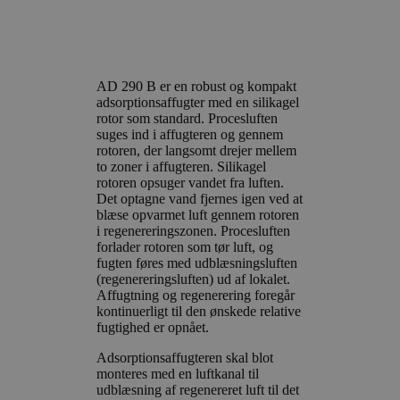
AD 290 B er en robust og kompakt
adsorptionsaffugter med en silikagel
rotor som standard. Procesluften
suges ind i affugteren og gennem
rotoren, der langsomt drejer mellem
to zoner i affugteren. Silikagel
rotoren opsuger vandet fra luften.
Det optagne vand fjernes igen ved at
blæse opvarmet luft gennem rotoren
i regenereringszonen. Procesluften
forlader rotoren som tør luft, og
fugten føres med udblæsningsluften
(regenereringsluften) ud af lokalet.
Affugtning og regenerering foregår
kontinuerligt til den ønskede relative
fugtighed er opnået.
Adsorptionsaffugteren skal blot
monteres med en luftkanal til
udblæsning af regenereret luft til det