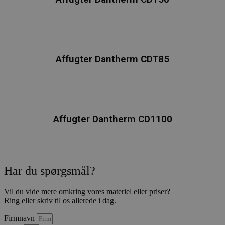
be
sa
for
pol
be
pe
op
ind
Affugter Dantherm CDT85
de
pr
bli
fr
se
ct_sfw_pass_key
graffyte.com
4 uger 2
De
cito-as.dk
dage
bru
Affugter Dantherm CD1100
ide
sik
web
si
hj
m
au
an
Har du spørgsmål?
li_gc
5 måneder
Bru
LinkedIn
4 uger
g
Corporation
Vil du vide mere omkring vores materiel eller priser?
gæ
.linkedin.com
Ring eller skriv til os allerede i dag.
sa
br
coo
Firmnavn
væ