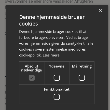
oversvømmelse eller andre vandskader. Affugteren
fungerer fuldautomatisk og har afrimningsfunktion og er
×
udstyret med vandbeholder med automatisk vandstop
Denne hjemmeside bruger
samt afløbsstuds.
cookies
Denne hjemmeside bruger cookies til at
273,00
Kr. pr. dag
forbedre brugeroplevelsen. Ved at bruge
vores hjemmeside giver du samtykke til alle
Se mere / Lej
cookies i overensstemmelse med vores
cookiepolitik.
Læs mere
Absolut
Ydeevne
Målretning
nødvendige
Affugter Dantherm CDT85
Vores mobile affugtere fra danske Dantherm er ideelle til
Funktionalitet
løsning af affugtningsopgaver inden for byggebranchen, i
kældre, i lagerrum og ved skadeservice som følge af
oversvømmelse eller andre vandskader.