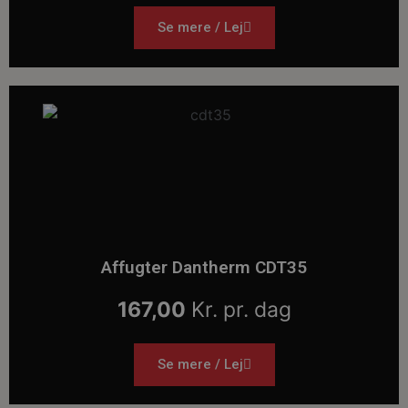
Se mere / Lej
Affugter Dantherm CDT35
167,00
Kr. pr. dag
Se mere / Lej