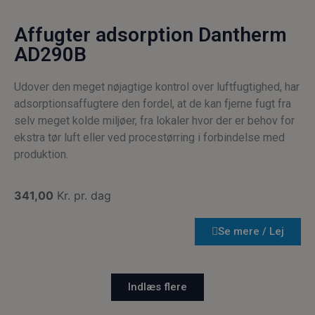
ind
der
præ
Affugter adsorption Dantherm
bli
fre
AD290B
ses
ct_sfw_pass_key
graffyte.com
4 uger 2
Den
Udover den meget nøjagtige kontrol over luftfugtighed, har
cito-as.dk
dage
bru
ide
adsorptionsaffugtere den fordel, at de kan fjerne fugt fra
sik
web
selv meget kolde miljøer, fra lokaler hvor der er behov for
sik
ekstra tør luft eller ved procestørring i forbindelse med
hj
mo
produktion.
aut
ang
li_gc
5 måneder
Bru
LinkedIn
341,00
Kr. pr. dag
4 uger
ge
Corporation
gæ
.linkedin.com
sam
bru
Se mere / Lej
coo
væs
for
__cf_bm
29 minutter
Den
Cloudflare
Indlæs flere
55
bru
Inc.
sekunder
ske
.linkedin.com
me