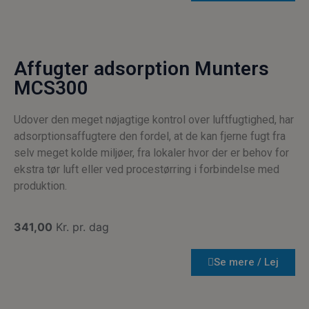
tje
hu
præ
om
til
Det
Affugter adsorption Munters
nød
Coo
MCS300
Scr
coo
fun
kor
Udover den meget nøjagtige kontrol over luftfugtighed, har
VISITOR_PRIVACY_METADATA
5 måneder
Den
YouTube
adsorptionsaffugtere den fordel, at de kan fjerne fugt fra
4 uger
bru
.youtube.com
selv meget kolde miljøer, fra lokaler hvor der er behov for
ge
bru
ekstra tør luft eller ved procestørring i forbindelse med
sam
pri
produktion.
for
int
me
web
341,00
Kr. pr. dag
reg
på
be
sa
Se mere / Lej
for
pol
bes
per
opl