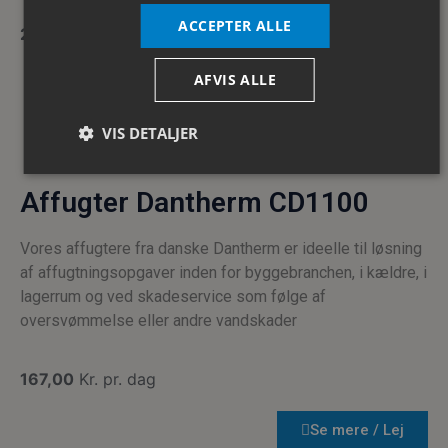
ACCEPTER ALLE
291,00
Kr. pr. dag
AFVIS ALLE
Se mere / Lej
VIS DETALJER
Affugter Dantherm CD1100
Absolut nødvendige
Ydeevne
Målretning
Funktionalitet
Vores affugtere fra danske Dantherm er ideelle til løsning
af affugtningsopgaver inden for byggebranchen, i kældre, i
Absolut nødvendige cookies muliggør hjemmesidens
lagerrum og ved skadeservice som følge af
grundlæggende funktionalitet såsom brugerlogin og
kontoadministration. Hjemmesiden kan ikke bruges
oversvømmelse eller andre vandskader
korrekt uden de absolut nødvendige cookies.
Provider /
Navn
Udløbsdato
Bes
Domæne
167,00
Kr. pr. dag
CookieScriptConsent
4 uger 2
Den
CookieScript
dage
bru
cito-as.dk
Se mere / Lej
Coo
Scr