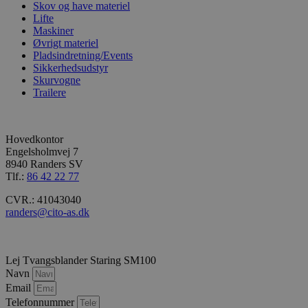
web
Skov og have materiel
reg
Lifte
på 
Maskiner
be
Øvrigt materiel
sa
for
Pladsindretning/Events
pol
Sikkerhedsudstyr
bes
Skurvogne
per
opl
Trailere
inds
der
præ
bli
Hovedkontor
fre
ses
Engelsholmvej 7
8940 Randers SV
ct_sfw_pass_key
graffyte.com
4 uger 2
Den
Tlf.:
86 42 22 77
cito-as.dk
dage
bru
ide
sik
CVR.: 41043040
web
randers@cito-as.dk
sik
hj
mo
aut
ang
Lej Tvangsblander Staring SM100
Navn
li_gc
5 måneder
Bru
LinkedIn
4 uger
ge
Corporation
Email
gæs
.linkedin.com
Telefonnummer
sam