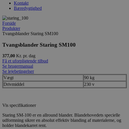
Kontakt
Bæredygtighed
Forside
Produkter
Tvangsblander Staring SM100
Tvangsblander Staring SM100
377,00
Kr. pr. dag
Få et uforpligtende tilbud
Se brugermanual
Se lejebetingelser
Vægt
90 kg
Drivmiddel
230 v
Vis specifikationer
Staring SM-100 er en allround blander. Blandehovedets specielle
udformning sikrer en absolut effektiv blanding af materialerne, og
holder blandekarret rent.