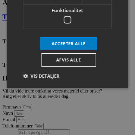
Andre lignende
Funktionalitet
Tvangsblander
Tvangsblander Staring SM324
ACCEPTER ALLE
AFVIS ALLE
Tvangsblander Soroto 80L – 30
VIS DETALJER
Har du spørgsmål?
Vil du vide mere omkring vores materiel eller priser?
Ring eller skriv til os allerede i dag.
Absolut nødvendige
Ydeevne
Målretning
Firmnavn
Funktionalitet
Navn
E-mail
Absolut nødvendige cookies muliggør
hjemmesidens grundlæggende funktionalitet såsom
Telefonnummer
brugerlogin og kontoadministration. Hjemmesiden
kan ikke bruges korrekt uden de absolut