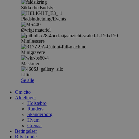
Sikkerhedsudstyr
Pladsindretning/Events
Øvrigt materiel
Minilæssere
Minigravere
Maskiner
Lifte
Se alle
Om cito
Afdelinger
Holstebro
Randers
Skanderborg
Hvam
Grenaa
Betingelser
Bliv kunde