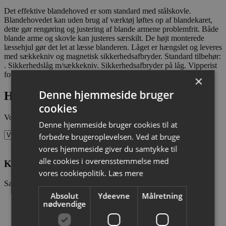
Det effektive blandehoved er som standard med stålskovle.
Blandehovedet kan uden brug af værktøj løftes op af blandekaret,
dette gør rengøring og justering af blande armene problemfrit. Både
blande arme og skovle kan justeres særskilt. De højt monterede
læssehjul gør det let at læsse blanderen. Låget er hængslet og leveres
med sækkekniv og magnetisk sikkerhedsafbryder. Standard tilbehør:
. Sikkerhedslåg m/sækkekniv. Sikkerhedsafbryder på låg. Vipperist
for spand. Justerbare skovle og arme. Læssehjul
×
Denne hjemmeside bruger
Har du brug for hjælp?
cookies
Vores medarbejdere sidder klar til at svare på dine spørgsmål
Denne hjemmeside bruger cookies til at
forbedre brugeroplevelsen. Ved at bruge
vores hjemmeside giver du samtykke til
alle cookies i overensstemmelse med
Kim Johansen
vores cookiepolitik.
Læs mere
Salg & Ekspedition
Absolut
Ydeevne
Målretning
20 60 98 57
nødvendige
kj@cito-as.dk