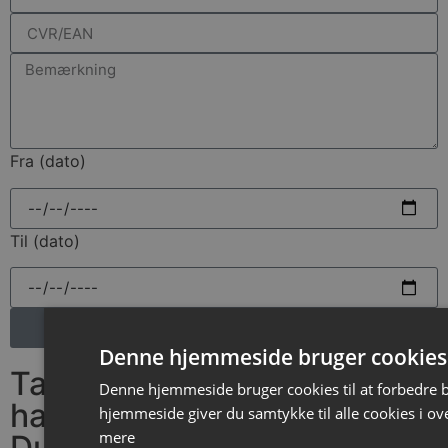
Fra (dato)
Til (dato)
Send
Denne hjemmeside bruger cookies
Tak for din henvendelse: Vi
Denne hjemmeside bruger cookies til at forbedre 
har modtage din besked -
hjemmeside giver du samtykke til alle cookies i o
mere
Du hører fra os hurtigst