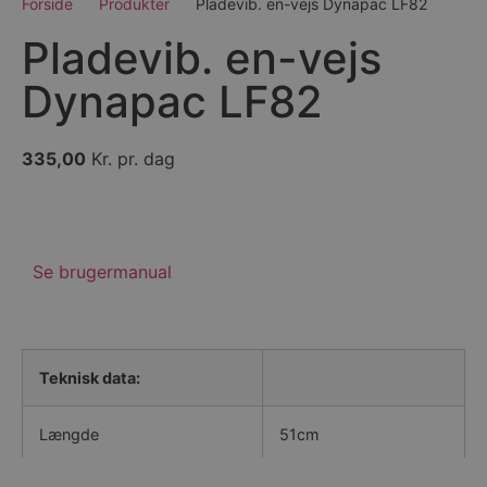
Forside
Produkter
Pladevib. en-vejs Dynapac LF82
Pladevib. en-vejs
Dynapac LF82
335,00
Kr. pr. dag
Få et uforpligtende tilbud
Se brugermanual
Se lejebetingelser
Teknisk data:
Længde
51cm