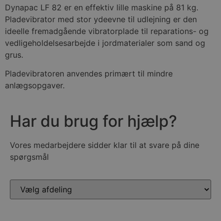
Bredde
46 cm
Dynapac LF 82 er en effektiv lille maskine på 81 kg.
Pladevibrator med stor ydeevne til udlejning er den
Vægt
81 kg.
ideelle fremadgående vibratorplade til reparations- og
vedligeholdelsesarbejde i jordmaterialer som sand og
Drivmiddel
Ren benzin
grus.
Pladevibratoren anvendes primært til mindre
anlægsopgaver.
Har du brug for hjælp?
Vores medarbejdere sidder klar til at svare på dine
spørgsmål