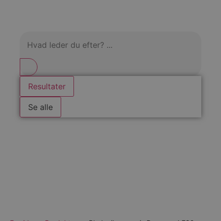
Resultater
Se alle
Produkter
Om cito
Afdelinger
Betingelser
Bliv kunde
Kontakt
Bæredygtighed