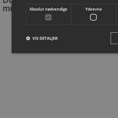
muligt.
Absolut nødvendige
Ydeevne
VIS DETALJER
Absolut nødvendige
Ydeevne
Absolut nødvendige cookies muliggør hjemmesidens grundlæggend
Hjemmesiden kan ikke bruges korrekt uden de absolut nødvendig
Provider /
Navn
Udløbsdato
Domæne
CookieScriptConsent
4 uger 2
CookieScript
dage
cito-as.dk
VISITOR_PRIVACY_METADATA
5 måneder
YouTube