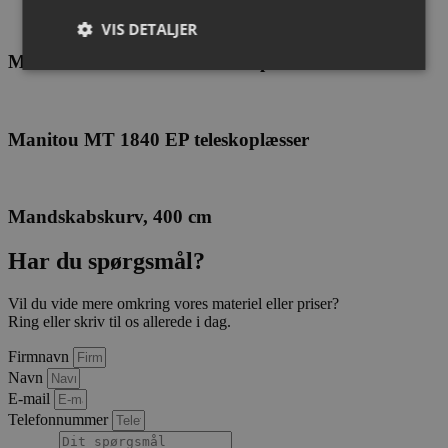
VIS DETALJER
Manitou MT 1740 SLT teleskoplæsser
Absolut nødvendige
Ydeevne
Målretning
Manitou MT 1840 EP teleskoplæsser
Funktionalitet
Absolut nødvendige cookies muliggør
hjemmesidens grundlæggende funktionalitet såsom
brugerlogin og kontoadministration. Hjemmesiden
Mandskabskurv, 400 cm
kan ikke bruges korrekt uden de absolut
nødvendige cookies.
Har du spørgsmål?
Provider /
Navn
Udløbsdato
Bes
Domæne
Vil du vide mere omkring vores materiel eller priser?
CookieScriptConsent
4 uger 2
Den
CookieScript
Ring eller skriv til os allerede i dag.
dage
bru
cito-as.dk
Coo
Firmnavn
Scr
tjen
Navn
hu
E-mail
præ
om
Telefonnummer
til
Det