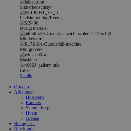
Sikkerhedsudstyr
Pladsindretning/Events
Øvrigt materiel
Minilæssere
Minigravere
Maskiner
Lifte
Se alle
Om cito
Afdelinger
Holstebro
Randers
Skanderborg
Hvam
Grenaa
Betingelser
Bliv kunde