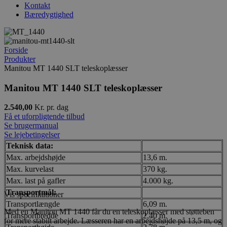
Kontakt
Bæredygtighed
Forside
Produkter
Manitou MT 1440 SLT teleskoplæsser
Manitou MT 1440 SLT teleskoplæsser
2.540,00
Kr. pr. dag
Få et uforpligtende tilbud
Se brugermanual
Se lejebetingelser
Teknisk data:
Max. arbejdshøjde
13,6 m.
Max. kurvelast
370 kg.
Max. last på gafler
4.000 kg.
Transportmål:
Vis specifikationer
Transportlængde
6,09 m.
Med en Manitou MT 1440 får du en teleskoplæsser med støtteben
Transportbredde
2,40 m.
for mere stabilt arbejde. Læsseren har en arbejdshøjde på 13,5 m, og