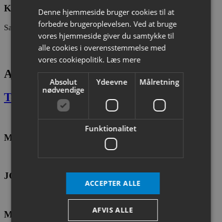
Kim Johansen
Denne hjemmeside bruger cookies til at
forbedre brugeroplevelsen. Ved at bruge
Salg & Ekspedition
vores hjemmeside giver du samtykke til
20 60 98 57
alle cookies i overensstemmelse med
kj@cito-as.dk
vores cookiepolitik.
Læs mere
Andre lignende
Absolut
Ydeevne
Målretning
nødvendige
Teleskoplæssere
Funktionalitet
Magni TH5,5.19P Teleskoplæsser
JCB 540-180 HiViz, 18 meter teleskoplæsser
ACCEPTER ALLE
AFVIS ALLE
Manitou MT625H teleskoplæsser