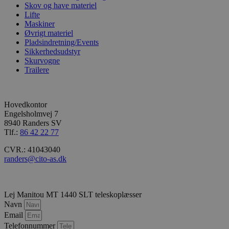
Skov og have materiel
ct_sfw_pass_key
graffyte.com
4 uger 2
Den
Lifte
cito-as.dk
dage
bru
Maskiner
ide
Øvrigt materiel
sik
web
Pladsindretning/Events
sik
Sikkerhedsudstyr
hj
Skurvogne
mo
aut
Trailere
ang
li_gc
5 måneder
Bru
LinkedIn
4 uger
ge
Corporation
Hovedkontor
gæs
.linkedin.com
sam
Engelsholmvej 7
bru
8940 Randers SV
coo
Tlf.:
86 42 22 77
væs
for
CVR.: 41043040
__cf_bm
29 minutter
Den
Cloudflare
randers@cito-as.dk
55
bru
Inc.
sekunder
ske
.linkedin.com
men
bot
gav
Lej Manitou MT 1440 SLT teleskoplæsser
hj
Navn
for
gyl
Email
rap
Telefonnummer
bru