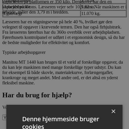
Transporthøjde
2,78 m.
kapaciteten på platformen er 350 kilo. Derudover har den en
kapacitet på 4 tons. Læsseren vejer selv 10,9 tons. Når maskinen er i
Arbejdsbredde
3,82 m.
arbejde, måler den 3,79 m i bredden.
Egenvægt
11.070 kg.
Læsseren har en stigningsevne på hele 40 %, hvilket gør den
velegnet til opgaver i krævende terræn. Den har også firhjulstræk.
Fra læsserens førerhus har du 360o overblik over arbejdspladsen.
Førerhusets kontrolpanel er udført i et ergonomisk design, så du har
de bedste muligheder for effektivitet og komfort.
Typiske arbejdsopgaver
Manitou MT 1440 kan bruges til et væld af forskellige opgaver, da
du kan leje maskinen med mange forskellige typer udstyr. Du kan
for eksempel få både skovle, materialekurve, forlængergafler,
krankroge og meget andet. Med andre ord, er det altså en yderst
fleksibel maskine.
Har du brug for hjælp?
Vores medarbejdere sidder klar til at svare på dine spørgsmål
×
Denne hjemmeside bruger
cookies