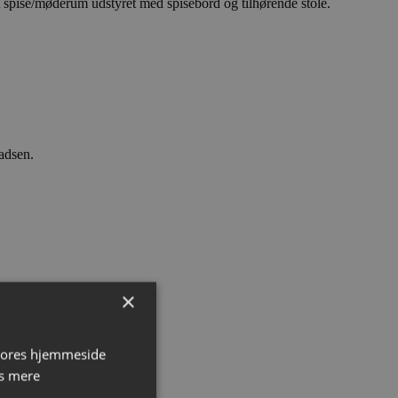
t spise/møderum udstyret med spisebord og tilhørende stole.
adsen.
×
 vores hjemmeside
s mere