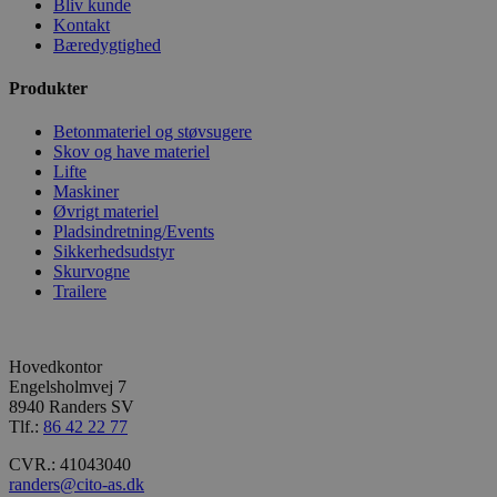
Bliv kunde
L
Kontakt
.
__Secure-
ct_timezone
Bæredygtighed
a
ROLLOUT_TOKEN
_ga_J692EJ9WZ5
.
Produkter
a
apbct_headless
Betonmateriel og støvsugere
YSC
Skov og have materiel
ct_mouse_moved
Lifte
Maskiner
_gat_gtag_UA_2129
Øvrigt materiel
Pladsindretning/Events
ct_screen_info
Sikkerhedsudstyr
lidc
Skurvogne
Trailere
ct_checked_emails
VISITOR_INFO1_LIV
apbct_site_referer
Hovedkontor
Engelsholmvej 7
ct_ps_timestamp
__Secure-YNID
8940 Randers SV
Tlf.:
86 42 22 77
apbct_cookies_test
CVR.: 41043040
randers@cito-as.dk
ct_checkjs