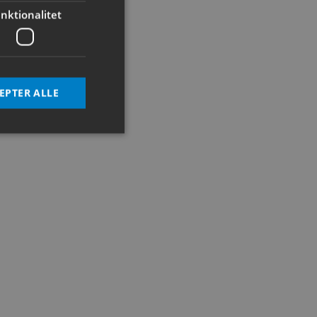
nktionalitet
EPTER ALLE
ontoadministration.
tjenesten til at
ende. Det er
banner fungerer
ens samtykke og
ebstedet. Det