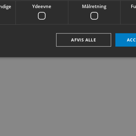
ndige
Ydeevne
Målretning
Fu
AFVIS ALLE
ACC
Absolut nødvendige
Ydeevne
Målretning
Funktionalitet
ookies muliggør hjemmesidens grundlæggende funktionalitet såsom brugerlogin og k
 bruges korrekt uden de absolut nødvendige cookies.
Provider /
Udløbsdato
Beskrivelse
Domæne
nt
4 uger 2
Denne cookie bruges af Cookie-Script.com-
CookieScript
dage
huske præferencer om samtykke til besøg
cito-as.dk
nødvendigt, at Cookie-Script.com cookie
korrekt.
METADATA
5 måneder
Denne cookie bruges til at gemme bruger
YouTube
4 uger
privatlivsvalg for deres interaktion med w
.youtube.com