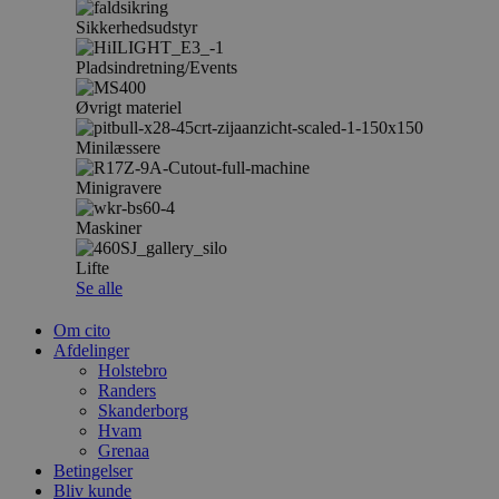
Sikkerhedsudstyr
Pladsindretning/Events
Øvrigt materiel
Minilæssere
Minigravere
Maskiner
Lifte
Se alle
Om cito
Afdelinger
Holstebro
Randers
Skanderborg
Hvam
Grenaa
Betingelser
Bliv kunde