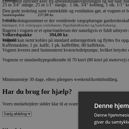
Letvognen opfylder krav fra arbejdsmiljølovgivningen og har bad/ toil
25 m 3/4″ slange, 25 m 1/1″ slange, 1 stk. 3/4″ kobling, 1 stk. 1/1″ k
Den gode isolering samt varmekilde og ventilation gør, at vognen er b
Sanitetspakke 237,00 kr.
indhold:
I omklædningsrummet er der ventilerede vægophængte garderobeska
håndsprit, 4 rl. toiletpapir, toiletbørste, Papirhåndklæder og badeforhæng
Bagerst i vognen er et spise/møderum der naturligvis er fuldt udstyret
Velfærdspakke 394,00 kr.
indhold:
Vognen kan nemt kobles på standard anhængertræk og flyttes fra opga
Kaffemaskine, 1 ps. kaffe, 1 pk. kaffefiltre, 80 kaffekrus.
Vognen leveres med fastmonteret kværn/toiletpumpe, hvilket betyder d
Vognene er standardtypegodkendte til 70 km/t (80 km/t på motorvej)
Minimumsleje 30 dage, ellers påregnes weekend/korttidsstillæg.
Har du brug for hjælp?
Denne hjem
Vores medarbejdere sidder klar til at svare på dine spørgsmål
Denne hjemmeside
giver du samtykke