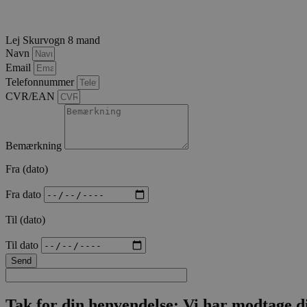
ct_has_scrolled
Lej Skurvogn 8 mand
Navn
Email
apbct_site_landing_
Telefonnummer
CVR/EAN
Bemærkning
Fra (dato)
Fra dato
Til (dato)
Til dato
Send
Tak for din henvendelse: Vi har modtage di