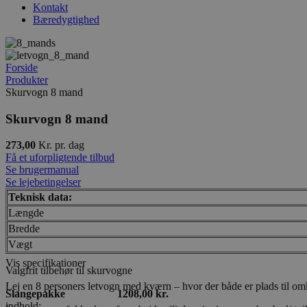
Kontakt
Bæredygtighed
Forside
Produkter
Skurvogn 8 mand
Skurvogn 8 mand
273,00
Kr. pr. dag
Få et uforpligtende tilbud
Se brugermanual
Se lejebetingelser
Teknisk data:
Længde
Bredde
Vægt
Vis specifikationer
Valgfrit tilbehør til skurvogne
Lej en 8 personers letvogn med kværn – hvor der både er plads til 
Slangepakke 1208,00 kr.
indhold: