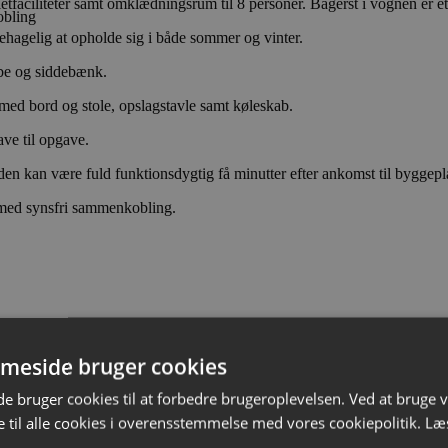
etfaciliteter samt omklædningsrum til 8 personer. Bagerst i vognen er e
obling
ehagelig at opholde sig i både sommer og vinter.
be og siddebænk.
 med bord og stole, opslagstavle samt køleskab.
ve til opgave.
en kan være fuld funktionsdygtig få minutter efter ankomst til byggepl
 med synsfri sammenkobling.
meside bruger cookies
 bruger cookies til at forbedre brugeroplevelsen. Ved at bruge
 til alle cookies i overensstemmelse med vores cookiepolitik.
Læ