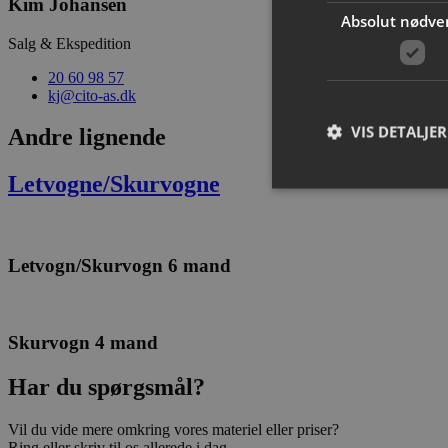
Kim Johansen
Absolut nødve
Salg & Ekspedition
20 60 98 57
kj@cito-as.dk
VIS DETALJER
Andre lignende
Letvogne/Skurvogne
Letvogn/Skurvogn 6 mand
Absolut nødvendige c
Hjemmesiden kan ikke
Navn
Skurvogn 4 mand
CookieScriptConse
Har du spørgsmål?
VISITOR_PRIVACY_
Vil du vide mere omkring vores materiel eller priser?
Ring eller skriv til os allerede i dag.