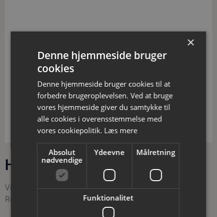
×
Denne hjemmeside bruger
cookies
Denne hjemmeside bruger cookies til at
forbedre brugeroplevelsen. Ved at bruge
vores hjemmeside giver du samtykke til
alle cookies i overensstemmelse med
Generator Honda ECT7000
vores cookiepolitik.
Læs mere
Absolut
Ydeevne
Målretning
nødvendige
Har du spørgsmål?
Vil du vide mere omkring vores materiel eller priser?
Funktionalitet
Ring eller skriv til os allerede i dag.