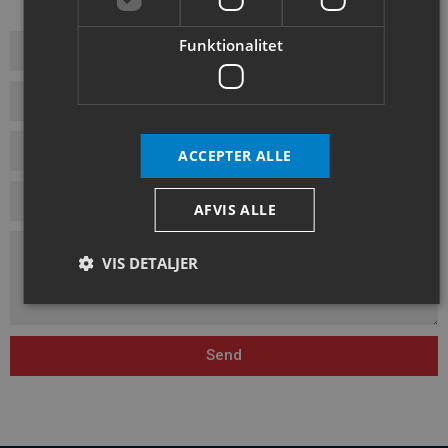
Funktionalitet
ACCEPTER ALLE
AFVIS ALLE
VIS DETALJER
Absolut nødvendige
Ydeevne
Målretning
Send
Funktionalitet
Absolut nødvendige cookies muliggør hjemmesidens
grundlæggende funktionalitet såsom brugerlogin og
kontoadministration. Hjemmesiden kan ikke bruges