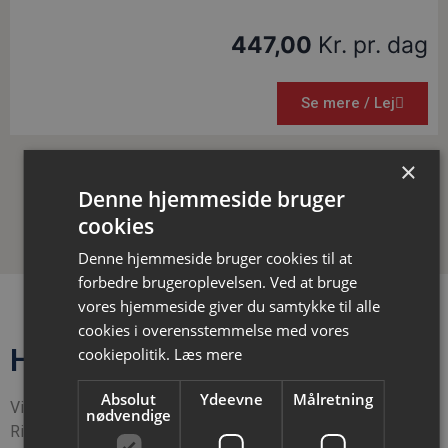
447,00
Kr. pr. dag
Se mere / Lej
×
Indlæs flere
Denne hjemmeside bruger
cookies
Denne hjemmeside bruger cookies til at
forbedre brugeroplevelsen. Ved at bruge
vores hjemmeside giver du samtykke til alle
cookies i overensstemmelse med vores
Har du spørgsmål?
cookiepolitik.
Læs mere
Absolut
Ydeevne
Målretning
Vil du vide mere omkring vores materiel eller priser?
nødvendige
Ring eller skriv til os allerede i dag.